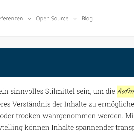
eferenzen
Open Source
Blog
stungen"
enu for "Themen"
Submenu for "Referenzen"
Submenu for "Open Sou
Aufm
n sinnvolles Stilmittel sein, um die
feres Verständnis der Inhalte zu ermöglic
g oder trocken wahrgenommen werden. Mit
ytelling können Inhalte spannender tran