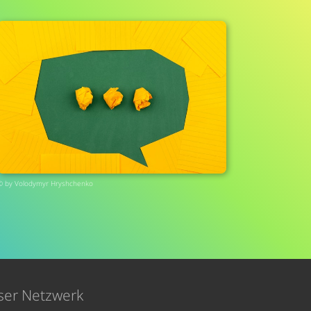
© by
Volodymyr Hryshchenko
ser Netzwerk