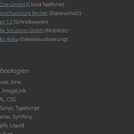
lOne GmbH
(Cloud-Telefonie)
enschutzbüro Becher
(Datenschutz)
en 13
(Schreibwaren)
-Solutions GmbH
(Mobilität)
io Askja
(Datenvisualisierung)
chnologien
lar, Ionic
, ImageLink
L, CSS
Script, TypeScript
inas, Symfony
ify, Liquid
, Rust