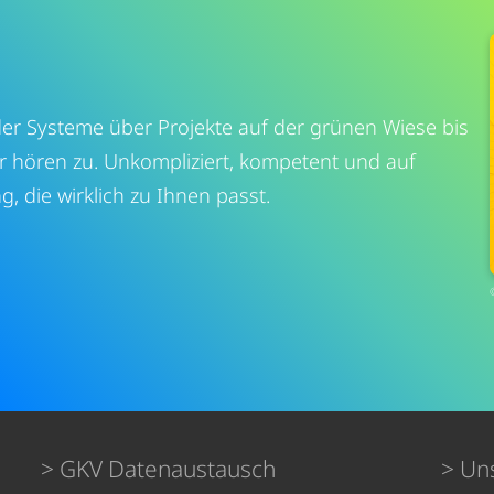
r Systeme über Projekte auf der grünen Wiese bis
ir hören zu. Unkompliziert, kompetent und auf
, die wirklich zu Ihnen passt.
GKV Datenaustausch
Un