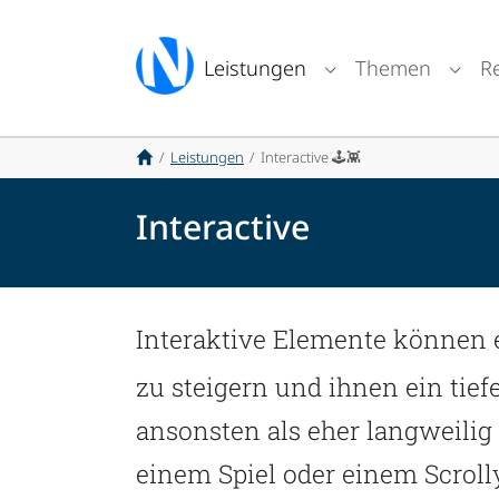
Skip to main navigation
Skip to main content
Skip to page footer
Leistungen
Themen
R
Submenu for "Lei
Subm
You are here:
Leistungen
Interactive 🕹️👾
Interactive
Interaktive Elemente können ei
zu steigern und ihnen ein tie
ansonsten als eher langweili
einem Spiel oder einem Scroll