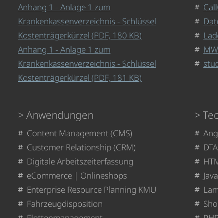
Anhang 1 - Anlage 1 zum
Cal
Krankenkassenverzeichnis - Schlüssel
Dat
Kostenträgerkürzel (PDF, 180 KB)
Lad
Anhang 1 - Anlage 1 zum
MWM
Krankenkassenverzeichnis - Schlüssel
stud
Kostenträgerkürzel (PDF, 181 KB)
Anwendungen
Te
Content Management (CMS)
Angu
Customer Relationship (CRM)
DTA
Digitale Arbeitszeiterfassung
HTM
eCommerce | Onlineshops
Java
Enterprise Resource Planning KMU
Lam
Fahrzeugdisposition
Shop
Flottenmanagement
PHP